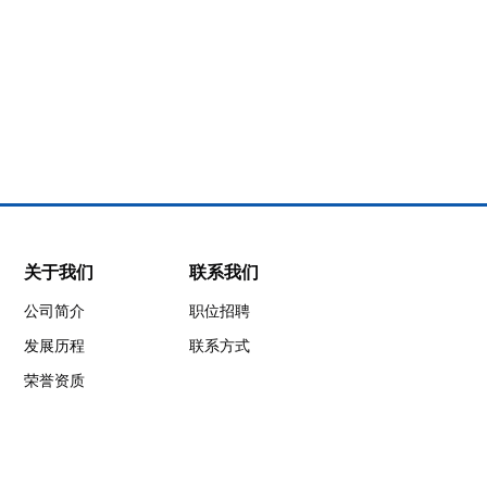
深圳市矽海半
关于我们
联系我们
导体有限公司
公司简介
职位招聘
发展历程
联系方式
地址：广东省深圳
市光明区凤凰街道
荣誉资质
塘尾社区南太云创
谷2栋5楼，518057
电话：0755-
61681288