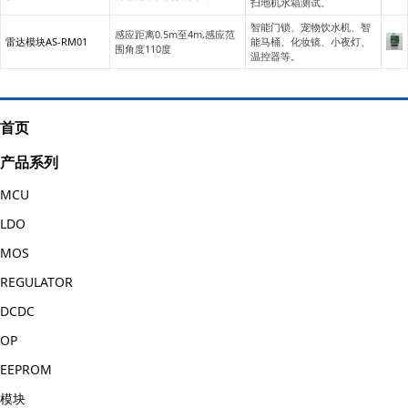
扫地机水箱测试。
智能门锁、宠物饮水机、智
感应距离0.5m至4m,感应范
雷达模块AS-RM01
能马桶、化妆镜、小夜灯、
围角度110度
温控器等。
首页
产品系列
MCU
LDO
MOS
REGULATOR
DCDC
OP
EEPROM
模块