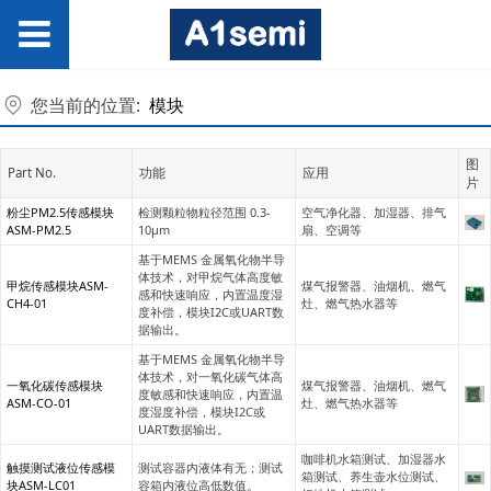
您当前的位置:
模块
图
Part No.
功能
应用
片
粉尘PM2.5传感模块
检测颗粒物粒径范围 0.3-
空气净化器、加湿器、排气
ASM-PM2.5
10μm
扇、空调等
基于MEMS 金属氧化物半导
体技术，对甲烷气体高度敏
甲烷传感模块ASM-
煤气报警器、油烟机、燃气
感和快速响应，内置温度湿
CH4-01
灶、燃气热水器等
度补偿，模块I2C或UART数
据输出。
基于MEMS 金属氧化物半导
体技术，对一氧化碳气体高
一氧化碳传感模块
煤气报警器、油烟机、燃气
度敏感和快速响应，内置温
ASM-CO-01
灶、燃气热水器等
度湿度补偿，模块I2C或
UART数据输出。
咖啡机水箱测试、加湿器水
触摸测试液位传感模
测试容器内液体有无；测试
箱测试、养生壶水位测试、
块ASM-LC01
容箱内液位高低数值。