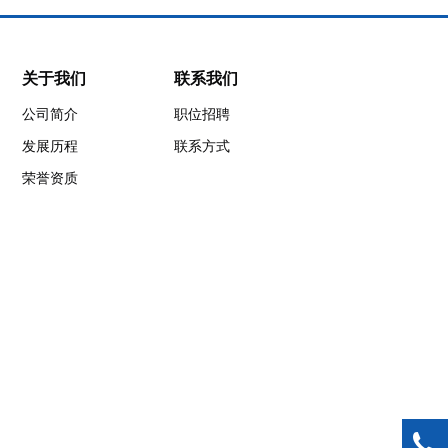
深圳市矽海半
关于我们
联系我们
导体有限公司
公司简介
职位招聘
发展历程
联系方式
地址：广东省深圳
市光明区凤凰街道
荣誉资质
塘尾社区南太云创
谷2栋5楼，518057
电话：0755-
61681288
手机：
1360303
传真：+86-755-
26995955
邮箱：
as010@a1semi.c