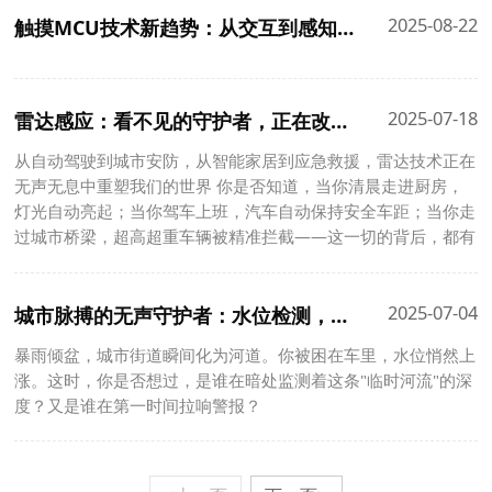
2025-08-22
触摸MCU技术新趋势：从交互到感知的进化
2025-07-18
雷达感应：看不见的守护者，正在改变我们的生活
从自动驾驶到城市安防，从智能家居到应急救援，雷达技术正在
无声无息中重塑我们的世界 你是否知道，当你清晨走进厨房，
灯光自动亮起；当你驾车上班，汽车自动保持安全车距；当你走
过城市桥梁，超高超重车辆被精准拦截——这一切的背后，都有
一双看不见的“眼睛”在守护着安全与便利。它就是雷达感应技
术。
2025-07-04
城市脉搏的无声守护者：水位检测，远不止一把尺子那么简单！
暴雨倾盆，城市街道瞬间化为河道。你被困在车里，水位悄然上
涨。这时，你是否想过，是谁在暗处监测着这条"临时河流"的深
度？又是谁在第一时间拉响警报？