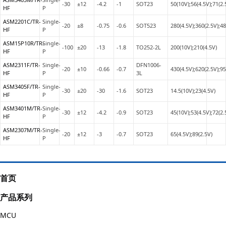
-30
±12
-4.2
-1
SOT23
50(10V);56(4.5V);71(2.
HF
P
ASM2201C/TR-
Single-
-20
±8
-0.75
-0.6
SOT523
280(4.5V);360(2.5V);48
HF
P
ASM15P10R/TR-
Single-
-100
±20
-13
-1.8
TO252-2L
200(10V);210(4.5V)
HF
P
ASM2311F/TR-
Single-
DFN1006-
-20
±10
-0.66
-0.7
430(4.5V);620(2.5V);95
HF
P
3L
ASM3405F/TR-
Single-
-30
±20
-30
-1.6
SOT23
14.5(10V);23(4.5V)
HF
P
ASM3401M/TR-
Single-
-30
±12
-4.2
-0.9
SOT23
45(10V);53(4.5V);72(2.
HF
P
ASM2307M/TR-
Single-
-20
±12
-3
-0.7
SOT23
65(4.5V);89(2.5V)
HF
P
首页
产品系列
MCU