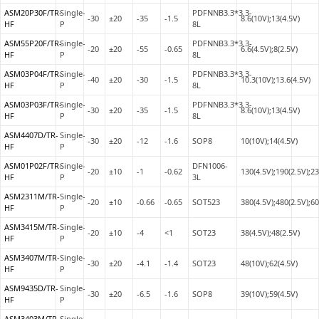
ASM20P30F/TR-
Single-
PDFNNB3.3*3.3-
-30
±20
-35
-1.5
8.6(10V);13(4.5V)
HF
P
8L
ASM55P20F/TR-
Single-
PDFNNB3.3*3.3-
-20
±20
-55
-0.65
6.6(4.5V);8(2.5V)
HF
P
8L
ASM03P04F/TR-
Single-
PDFNNB3.3*3.3-
-40
±20
-30
-1.5
10.3(10V);13.6(4.5V)
HF
P
8L
ASM03P03F/TR-
Single-
PDFNNB3.3*3.3-
-30
±20
-35
-1.5
8.6(10V);13(4.5V)
HF
P
8L
ASM4407D/TR-
Single-
-30
±20
-12
-1.6
SOP8
10(10V);14(4.5V)
HF
P
ASM01P02F/TR-
Single-
DFN1006-
-20
±10
-1
-0.62
130(4.5V);190(2.5V);23
HF
P
3L
ASM2311M/TR-
Single-
-20
±10
-0.66
-0.65
SOT523
380(4.5V);480(2.5V);60
HF
P
ASM3415M/TR-
Single-
-20
±10
-4
<1
SOT23
38(4.5V);48(2.5V)
HF
P
ASM3407M/TR-
Single-
-30
±20
-4.1
-1.4
SOT23
48(10V);62(4.5V)
HF
P
ASM9435D/TR-
Single-
-30
±20
-6.5
-1.6
SOP8
39(10V);59(4.5V)
HF
P
ASM3403M/TR-
Single-