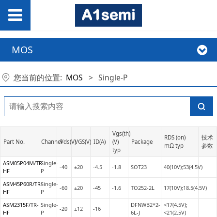
MOS
您当前的位置:
MOS
>
Single-P
Vgs(th)
RDS (on)
技术
Part No.
Channel
Vds(V)
VGS(V)
ID(A)
(V)
Package
mΩ typ
参数
typ
ASM05P04M/TR-
Single-
-40
±20
-4.5
-1.8
SOT23
40(10V);53(4.5V)
HF
P
ASM45P60R/TR-
Single-
-60
±20
-45
-1.6
TO252-2L
17(10V);18.5(4.5V)
HF
P
ASM2315F/TR-
Single-
DFNWB2*2-
<17(4.5V);
-20
±12
-16
HF
P
6L-J
<21(2.5V)