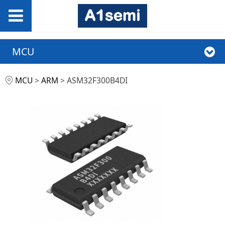
MCU
ASM32F300B4DI
MCU
>
ARM
>
ASM32F300B4DI