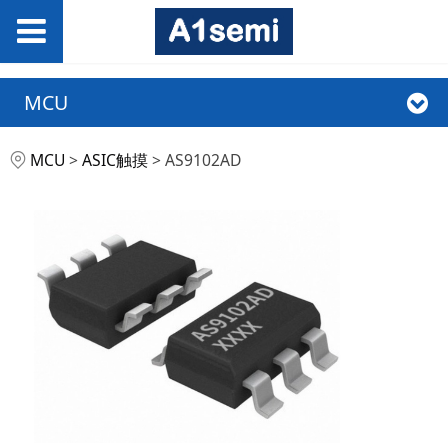
MCU
AS9102AD
MCU
>
ASIC触摸
>
AS9102AD