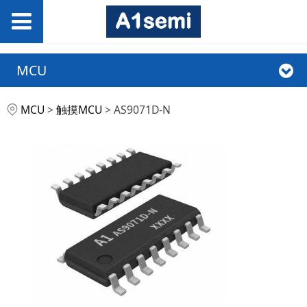
MCU
AS9071D-N
MCU
>
触摸MCU
>
AS9071D-N