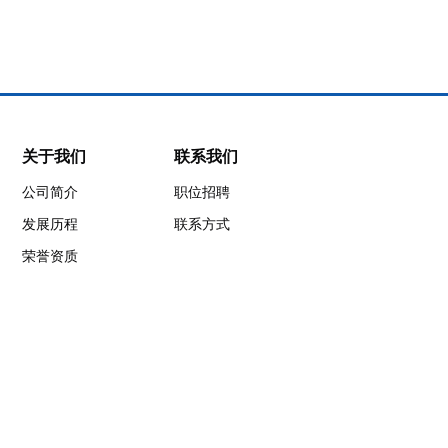
深圳市矽海半
关于我们
联系我们
导体有限公司
公司简介
职位招聘
发展历程
联系方式
地址：广东省深圳
市光明区凤凰街道
荣誉资质
塘尾社区南太云创
谷2栋5楼，518057
电话：0755-
61681288
手机：
1360303
传真：+86-755-